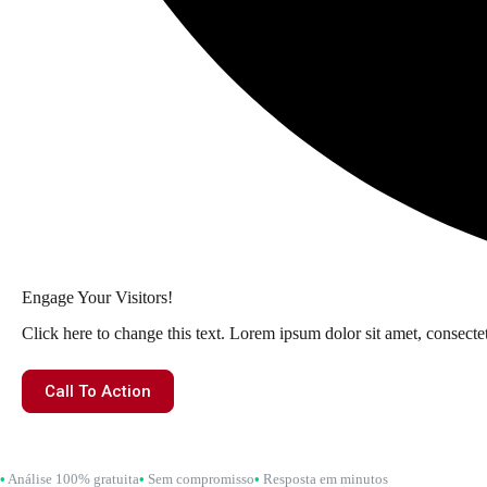
Engage Your Visitors!
Click here to change this text. Lorem ipsum dolor sit amet, consectetu
Call To Action
•
Análise 100% gratuita
•
Sem compromisso
•
Resposta em minutos