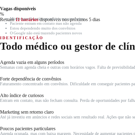
Vagas disponíveis
%
Minha agenda está com muitos espaços vagos
Restam
11 horários
disponíveis nos próximos 5 dias
Paciente entram em contato mas não agenda
Estou dependendo muito dos convênios
O Google não está trazendo pacientes novos
IDENTIFICAÇÃO
Todo médico ou gestor de clí
Agenda vazia em alguns períodos
Semanas com agenda cheia e outras com horários vagos. Falta de previsibilidad
Forte dependência de convênios
Faturamento concentrado em convênios. Dificuldade em conseguir pacientes part
Alto índice de curiosos
Entram em contato, mas não fecham consulta. Perda de oportunidades por falh
Marketing sem retorno claro
Até já investiu em anúncios e redes sociais sem resultado real. Ações que não 
Poucos pacientes particulares
Agenda ocupada, mas com baixa margem. Necessidade de aumentar pacientes par