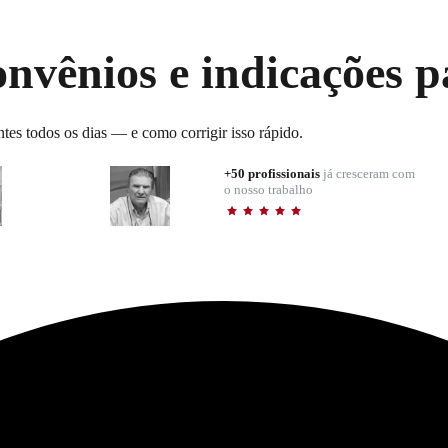
onvênios e indicações 
tes todos os dias — e como corrigir isso rápido.
+50 profissionais
já cresceram com
o nosso trabalho