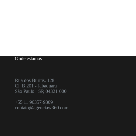
Onde estamos
Rua dos Buritis, 128
Cj. B 201 - Jabaquara
São Paulo - SP, 04321-000
+55 11 96357-9309
contato@agenciaw360.com