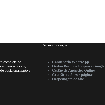
Nossos Serviços
ica completa de
Consultoria WhatsApp
a empresas locais,
Gestão Perfil de Empresa Google
 de posicionamento e
Gestão de Anúncios Online
Criação de Sites e páginas
Hospedagem de Site