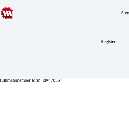
A e
Register
[ultimatemember form_id=”7056″]