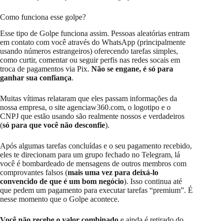
Como funciona esse golpe?
Esse tipo de Golpe funciona assim. Pessoas aleatórias entram
em contato com você através do WhatsApp (principalmente
usando números estrangeiros) oferecendo tarefas simples,
como curtir, comentar ou seguir perfis nas redes socais em
troca de pagamentos via Pix.
Não se engane, é só para
ganhar sua confiança
.
Muitas vítimas relataram que eles passam informações da
nossa empresa, o site agenciaw360.com, o logotipo e o
CNPJ que estão usando são realmente nossos e verdadeiros
(
só para que você não desconfie
).
Após algumas tarefas concluídas e o seu pagamento recebido,
eles te direcionam para um grupo fechado no Telegram, lá
você é bombardeado de mensagens de outros membros com
comprovantes falsos (
mais uma vez para deixá-lo
convencido de que é um bom negócio
). Isso continua até
que pedem um pagamento para executar tarefas “premium”. É
nesse momento que o Golpe acontece.
Você não recebe o valor combinado
e ainda é retirado do