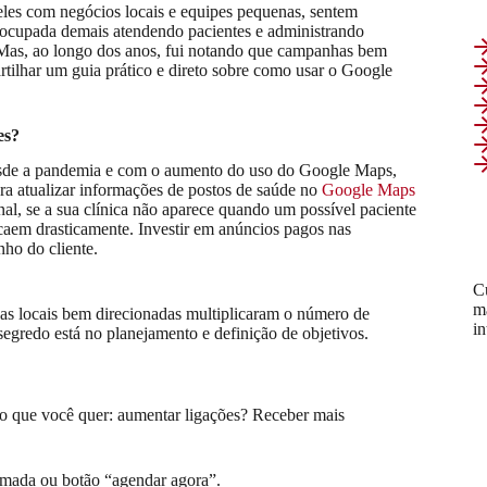
eles com negócios locais e equipes pequenas, sentem
tá ocupada demais atendendo pacientes e administrando
 Mas, ao longo dos anos, fui notando que campanhas bem
rtilhar um guia prático e direto sobre como usar o Google
es?
desde a pandemia e com o aumento do uso do Google Maps,
ra atualizar informações de postos de saúde no
Google Maps
al, se a sua clínica não aparece quando um possível paciente
 caem drasticamente. Investir em anúncios pagos nas
nho do cliente.
C
m
s locais bem direcionadas multiplicaram o número de
i
egredo está no planejamento e definição de objetivos.
 o que você quer: aumentar ligações? Receber mais
amada ou botão “agendar agora”.