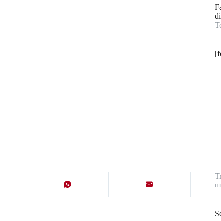
F
di
T
[
T
ma
Se