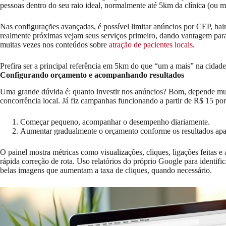
pessoas dentro do seu raio ideal, normalmente até 5km da clínica (ou me
Nas configurações avançadas, é possível limitar anúncios por CEP, bair
realmente próximas vejam seus serviços primeiro, dando vantagem para co
muitas vezes nos conteúdos sobre
atração de pacientes locais
.
Prefira ser a principal referência em 5km do que “um a mais” na cidade
Configurando orçamento e acompanhando resultados
Uma grande dúvida é: quanto investir nos anúncios? Bom, depende muito
concorrência local. Já fiz campanhas funcionando a partir de R$ 15 por
Começar pequeno, acompanhar o desempenho diariamente.
Aumentar gradualmente o orçamento conforme os resultados ap
O painel mostra métricas como visualizações, cliques, ligações feitas
rápida correção de rota. Uso relatórios do próprio Google para identifi
belas imagens que aumentam a taxa de cliques, quando necessário.