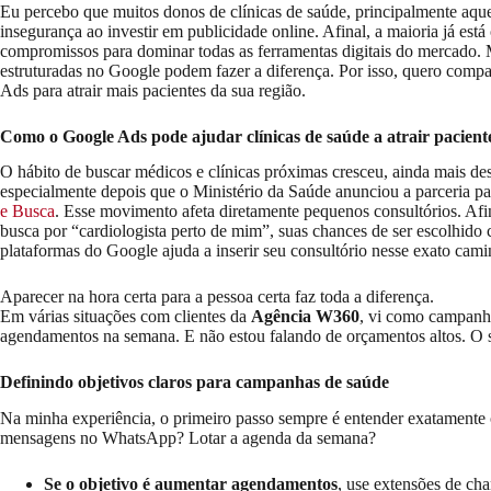
Eu percebo que muitos donos de clínicas de saúde, principalmente aqu
insegurança ao investir em publicidade online. Afinal, a maioria já es
compromissos para dominar todas as ferramentas digitais do mercado.
estruturadas no Google podem fazer a diferença. Por isso, quero compa
Ads para atrair mais pacientes da sua região.
Como o Google Ads pode ajudar clínicas de saúde a atrair pacient
O hábito de buscar médicos e clínicas próximas cresceu, ainda mais 
especialmente depois que o Ministério da Saúde anunciou a parceria pa
e Busca
. Esse movimento afeta diretamente pequenos consultórios. Afin
busca por “cardiologista perto de mim”, suas chances de ser escolhido
plataformas do Google ajuda a inserir seu consultório nesse exato cami
Aparecer na hora certa para a pessoa certa faz toda a diferença.
Em várias situações com clientes da
Agência W360
, vi como campanha
agendamentos na semana. E não estou falando de orçamentos altos. O s
Definindo objetivos claros para campanhas de saúde
Na minha experiência, o primeiro passo sempre é entender exatamente
mensagens no WhatsApp? Lotar a agenda da semana?
Se o objetivo é aumentar agendamentos
, use extensões de ch