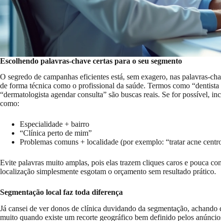
Escolhendo palavras-chave certas para o seu segmento
O segredo de campanhas eficientes está, sem exagero, nas palavras-ch
de forma técnica como o profissional da saúde. Termos como “dentista p
“dermatologista agendar consulta” são buscas reais. Se for possível, in
como:
Especialidade + bairro
“Clínica perto de mim”
Problemas comuns + localidade (por exemplo: “tratar acne centr
Evite palavras muito amplas, pois elas trazem cliques caros e pouca c
localização simplesmente esgotam o orçamento sem resultado prático.
Segmentação local faz toda diferença
Já cansei de ver donos de clínica duvidando da segmentação, achando
muito quando existe um recorte geográfico bem definido pelos anúnci