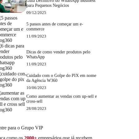
Guia Definitivo do WhatsApp Business
para Pequenos Negócios
09/12/2025
5 passos antes de começar um e-
commerce
11/09/2023
Dicas de como vender produtos pelo
WhatsApp
11/09/2023
Cuidado com o Golpe do PIX em nome
da Agência W360
10/06/2023
Como aumentar as vendas com up-sell e
cross-sell
28/08/2023
ntre para o Grupo VIP
aça como os
2000+
empresários que já recebem