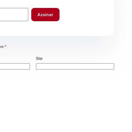
Assinar
com
*
Site