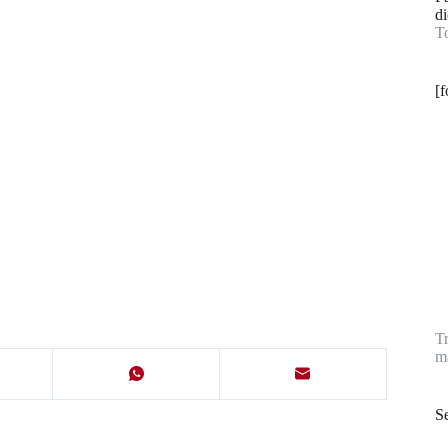
di
T
[
T
ma
Se