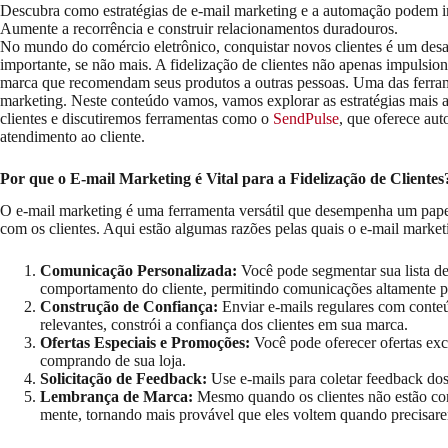
Descubra como estratégias de e-mail marketing e a automação podem im
Aumente a recorrência e construir relacionamentos duradouros.
No mundo do comércio eletrônico, conquistar novos clientes é um desaf
importante, se não mais. A fidelização de clientes não apenas impulsio
marca que recomendam seus produtos a outras pessoas. Uma das ferrame
marketing. Neste conteúdo vamos, vamos explorar as estratégias mais av
clientes e discutiremos ferramentas como o
SendPulse
, que oferece au
atendimento ao cliente.
Por que o E-mail Marketing é Vital para a Fidelização de Clientes
O e-mail marketing é uma ferramenta versátil que desempenha um pape
com os clientes. Aqui estão algumas razões pelas quais o e-mail marketin
Comunicação Personalizada:
Você pode segmentar sua lista de
comportamento do cliente, permitindo comunicações altamente p
Construção de Confiança:
Enviar e-mails regulares com conteú
relevantes, constrói a confiança dos clientes em sua marca.
Ofertas Especiais e Promoções:
Você pode oferecer ofertas excl
comprando de sua loja.
Solicitação de Feedback:
Use e-mails para coletar feedback dos
Lembrança de Marca:
Mesmo quando os clientes não estão co
mente, tornando mais provável que eles voltem quando precisar