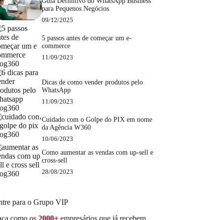
Guia Definitivo do WhatsApp Business
para Pequenos Negócios
09/12/2025
5 passos antes de começar um e-
commerce
11/09/2023
Dicas de como vender produtos pelo
WhatsApp
11/09/2023
Cuidado com o Golpe do PIX em nome
da Agência W360
10/06/2023
Como aumentar as vendas com up-sell e
cross-sell
28/08/2023
ntre para o Grupo VIP
aça como os
2000+
empresários que já recebem