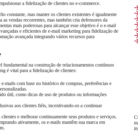
pulsionar a fidelização de clientes no e-commerce.
io constante, mas manter os clientes existentes é igualmente
na as vendas recorrentes, mas também cria defensores da
ntas mais poderosas para alcançar esse objetivo é o e-mail
ançadas e eficientes de e-mail marketing para fidelização de
tomação avançada integrando vários recursos para
?
l fundamental na construção de relacionamentos contínuos
g é vital para a fidelização de clientes:
 e-mails com base no histórico de compras, preferências e
ersonalizadas.
do útil, como dicas de uso de produtos ou informações
usivas aos clientes fiéis, incentivando-os a continuar
 clientes e melhorar continuamente seus produtos e serviços.
C
mprando ativamente, os e-mails mantêm sua marca em
m
em.
i