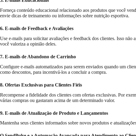
5. E-mails Educacionais
Forneça conteúdo educacional relacionado aos produtos que você vend
envie dicas de treinamento ou informações sobre nutrição esportiva.
6. E-mails de Feedback e Avaliações
Use e-mails para solicitar avaliações e feedback dos clientes. Isso nã
você valoriza a opinião deles.
7. E-mails de Abandono de Carrinho
Configure e-mails automatizados para serem enviados quando um clien
como descontos, para incentivá-los a concluir a compra.
8. Ofertas Exclusivas para Clientes Fiéis
Recompense a fidelidade dos clientes com ofertas exclusivas. Por exem
várias compras ou gastaram acima de um determinado valor.
9. E-mails de Atualização de Produto e Lançamentos
Mantenha seus clientes informados sobre novos produtos e atualizações 
O SendPulse e a Automação Avançada para Atendimento ao Clien