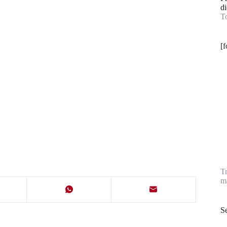
di
T
[
T
ma
Se